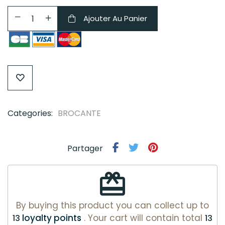
Ajouter Au Panier
Categories:
BROCANTE
Partager
redeem
By buying this product you can collect up to
loyalty points
. Your cart will contain total
13
13